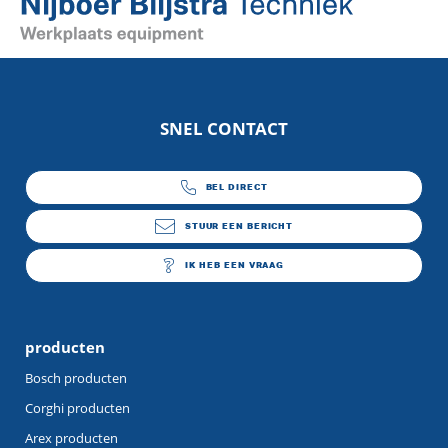
SNEL CONTACT
BEL DIRECT
0341 – 354182
STUUR EEN BERICHT
info@nbt.nl
IK HEB EEN VRAAG
contact
producten
Bosch producten
Corghi producten
Arex producten