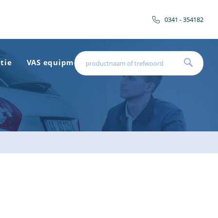
0341 - 354182
tie
VAS equipment
Contact
Vacature