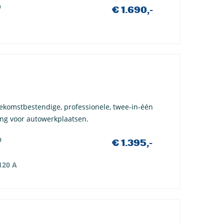
9
€ 1.690,-
ekomstbestendige, professionele, twee-in-één
ng voor autowerkplaatsen.
9
€ 1.395,-
120 A