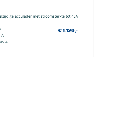
elzijdige acculader met stroomsterkte tot 45A
4
€ 1.120,-
 A
45 A