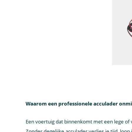
Waarom een professionele acculader onmisb
Een voertuig dat binnenkomt met een lege of v
Zonder degelijke acculader verlies je tijd, loop